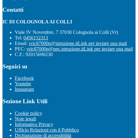
Contatti
IC DI COLOGNOLA AI COLLI
Viale IV Novembre, 7 37030 Colognola ai Colli (Vr)
Tel:
0456152313
Email:
vric87000n@istruzione.it
Link per inviare una mail
PEC:
vric87000n@pec.istruzione.it
Link per inviare una mail
C.F.: 92015690230
Seguici su
Facebook
Youtube
Instagram
Sezione Link Utili
Cookie policy
Note legali
Informativa Privacy
Ufficio Relazioni con il Pubblico
Dichiarazione di accessibilità