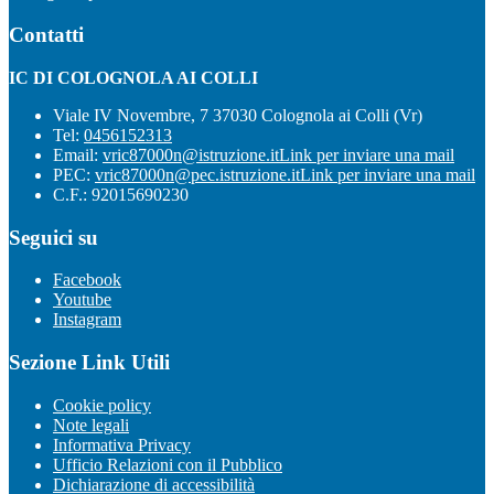
Contatti
IC DI COLOGNOLA AI COLLI
Viale IV Novembre, 7 37030 Colognola ai Colli (Vr)
Tel:
0456152313
Email:
vric87000n@istruzione.it
Link per inviare una mail
PEC:
vric87000n@pec.istruzione.it
Link per inviare una mail
C.F.: 92015690230
Seguici su
Facebook
Youtube
Instagram
Sezione Link Utili
Cookie policy
Note legali
Informativa Privacy
Ufficio Relazioni con il Pubblico
Dichiarazione di accessibilità