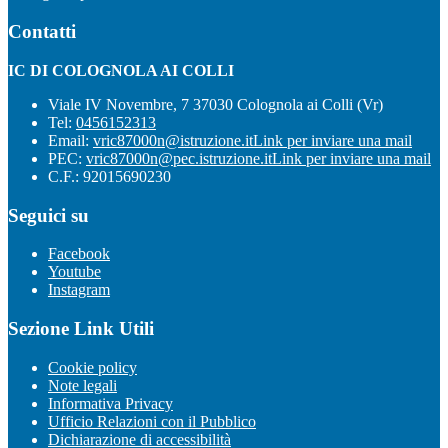
Contatti
IC DI COLOGNOLA AI COLLI
Viale IV Novembre, 7 37030 Colognola ai Colli (Vr)
Tel:
0456152313
Email:
vric87000n@istruzione.it
Link per inviare una mail
PEC:
vric87000n@pec.istruzione.it
Link per inviare una mail
C.F.: 92015690230
Seguici su
Facebook
Youtube
Instagram
Sezione Link Utili
Cookie policy
Note legali
Informativa Privacy
Ufficio Relazioni con il Pubblico
Dichiarazione di accessibilità