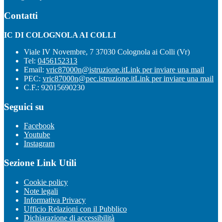
Contatti
IC DI COLOGNOLA AI COLLI
Viale IV Novembre, 7 37030 Colognola ai Colli (Vr)
Tel:
0456152313
Email:
vric87000n@istruzione.it
Link per inviare una mail
PEC:
vric87000n@pec.istruzione.it
Link per inviare una mail
C.F.: 92015690230
Seguici su
Facebook
Youtube
Instagram
Sezione Link Utili
Cookie policy
Note legali
Informativa Privacy
Ufficio Relazioni con il Pubblico
Dichiarazione di accessibilità