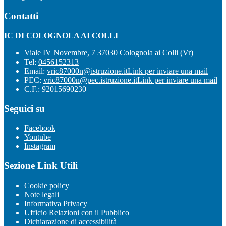
Contatti
IC DI COLOGNOLA AI COLLI
Viale IV Novembre, 7 37030 Colognola ai Colli (Vr)
Tel:
0456152313
Email:
vric87000n@istruzione.it
Link per inviare una mail
PEC:
vric87000n@pec.istruzione.it
Link per inviare una mail
C.F.: 92015690230
Seguici su
Facebook
Youtube
Instagram
Sezione Link Utili
Cookie policy
Note legali
Informativa Privacy
Ufficio Relazioni con il Pubblico
Dichiarazione di accessibilità