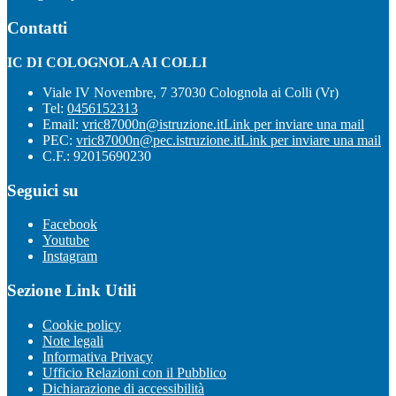
Contatti
IC DI COLOGNOLA AI COLLI
Viale IV Novembre, 7 37030 Colognola ai Colli (Vr)
Tel:
0456152313
Email:
vric87000n@istruzione.it
Link per inviare una mail
PEC:
vric87000n@pec.istruzione.it
Link per inviare una mail
C.F.: 92015690230
Seguici su
Facebook
Youtube
Instagram
Sezione Link Utili
Cookie policy
Note legali
Informativa Privacy
Ufficio Relazioni con il Pubblico
Dichiarazione di accessibilità