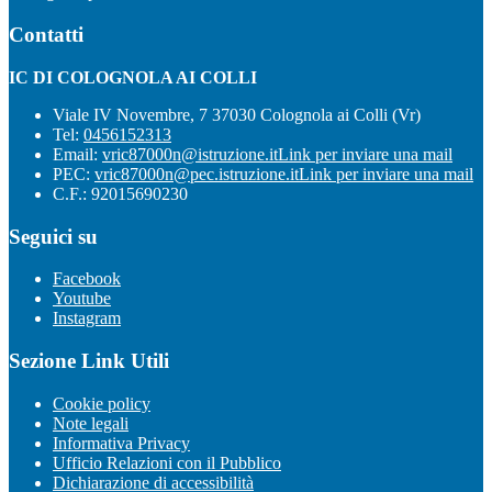
Contatti
IC DI COLOGNOLA AI COLLI
Viale IV Novembre, 7 37030 Colognola ai Colli (Vr)
Tel:
0456152313
Email:
vric87000n@istruzione.it
Link per inviare una mail
PEC:
vric87000n@pec.istruzione.it
Link per inviare una mail
C.F.: 92015690230
Seguici su
Facebook
Youtube
Instagram
Sezione Link Utili
Cookie policy
Note legali
Informativa Privacy
Ufficio Relazioni con il Pubblico
Dichiarazione di accessibilità