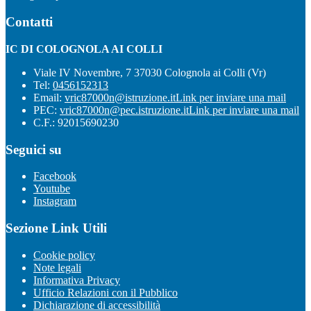
Contatti
IC DI COLOGNOLA AI COLLI
Viale IV Novembre, 7 37030 Colognola ai Colli (Vr)
Tel:
0456152313
Email:
vric87000n@istruzione.it
Link per inviare una mail
PEC:
vric87000n@pec.istruzione.it
Link per inviare una mail
C.F.: 92015690230
Seguici su
Facebook
Youtube
Instagram
Sezione Link Utili
Cookie policy
Note legali
Informativa Privacy
Ufficio Relazioni con il Pubblico
Dichiarazione di accessibilità