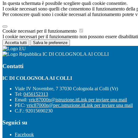
In questa schermata è possibile scegliere quali cookie consentire.
I cookie necessari sono quelli che consentono il funzionamento della pi
Per conoscere quali sono i cookie necessari al funzionamento potete v
Cookie necessari per il funzionamento
I cookie necessari per il funzionamento non possono essere disabilitati.
Accetta tutti
Salva le preferenze
IC DI COLOGNOLA AI COLLI
Contatti
IC DI COLOGNOLA AI COLLI
Viale IV Novembre, 7 37030 Colognola ai Colli (Vr)
Tel:
0456152313
Email:
vric87000n@istruzione.it
Link per inviare una mail
PEC:
vric87000n@pec.istruzione.it
Link per inviare una mail
C.F.: 92015690230
Seguici su
Facebook