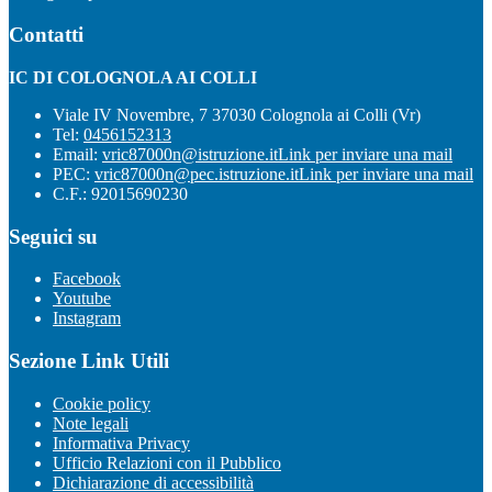
Contatti
IC DI COLOGNOLA AI COLLI
Viale IV Novembre, 7 37030 Colognola ai Colli (Vr)
Tel:
0456152313
Email:
vric87000n@istruzione.it
Link per inviare una mail
PEC:
vric87000n@pec.istruzione.it
Link per inviare una mail
C.F.: 92015690230
Seguici su
Facebook
Youtube
Instagram
Sezione Link Utili
Cookie policy
Note legali
Informativa Privacy
Ufficio Relazioni con il Pubblico
Dichiarazione di accessibilità