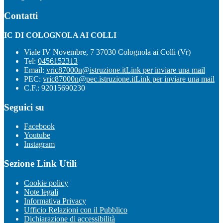
Contatti
IC DI COLOGNOLA AI COLLI
Viale IV Novembre, 7 37030 Colognola ai Colli (Vr)
Tel:
0456152313
Email:
vric87000n@istruzione.it
Link per inviare una mail
PEC:
vric87000n@pec.istruzione.it
Link per inviare una mail
C.F.: 92015690230
Seguici su
Facebook
Youtube
Instagram
Sezione Link Utili
Cookie policy
Note legali
Informativa Privacy
Ufficio Relazioni con il Pubblico
Dichiarazione di accessibilità