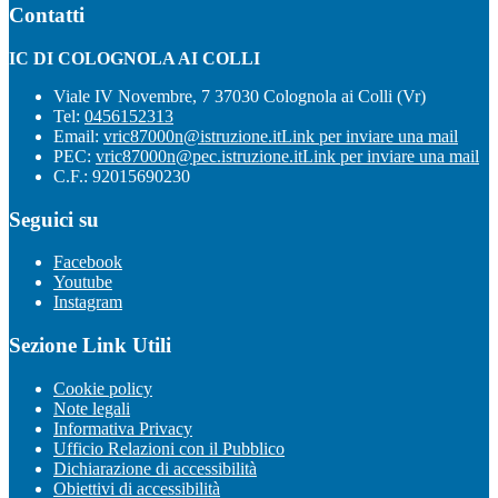
Contatti
IC DI COLOGNOLA AI COLLI
Viale IV Novembre, 7 37030 Colognola ai Colli (Vr)
Tel:
0456152313
Email:
vric87000n@istruzione.it
Link per inviare una mail
PEC:
vric87000n@pec.istruzione.it
Link per inviare una mail
C.F.: 92015690230
Seguici su
Facebook
Youtube
Instagram
Sezione Link Utili
Cookie policy
Note legali
Informativa Privacy
Ufficio Relazioni con il Pubblico
Dichiarazione di accessibilità
Obiettivi di accessibilità