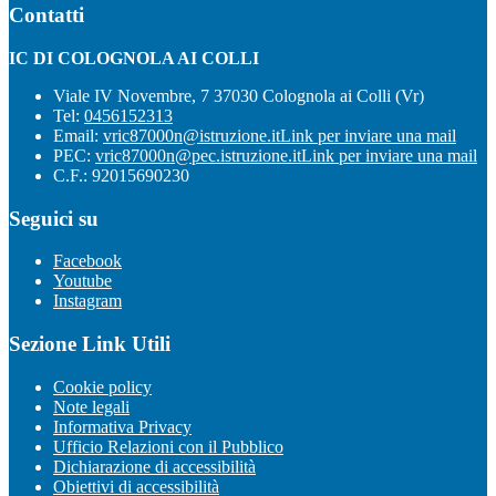
Contatti
IC DI COLOGNOLA AI COLLI
Viale IV Novembre, 7 37030 Colognola ai Colli (Vr)
Tel:
0456152313
Email:
vric87000n@istruzione.it
Link per inviare una mail
PEC:
vric87000n@pec.istruzione.it
Link per inviare una mail
C.F.: 92015690230
Seguici su
Facebook
Youtube
Instagram
Sezione Link Utili
Cookie policy
Note legali
Informativa Privacy
Ufficio Relazioni con il Pubblico
Dichiarazione di accessibilità
Obiettivi di accessibilità