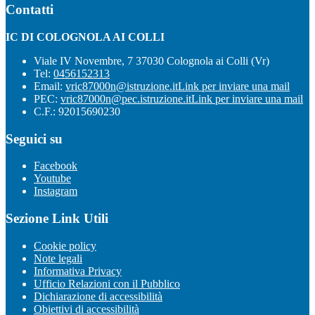
Contatti
IC DI COLOGNOLA AI COLLI
Viale IV Novembre, 7 37030 Colognola ai Colli (Vr)
Tel:
0456152313
Email:
vric87000n@istruzione.it
Link per inviare una mail
PEC:
vric87000n@pec.istruzione.it
Link per inviare una mail
C.F.: 92015690230
Seguici su
Facebook
Youtube
Instagram
Sezione Link Utili
Cookie policy
Note legali
Informativa Privacy
Ufficio Relazioni con il Pubblico
Dichiarazione di accessibilità
Obiettivi di accessibilità