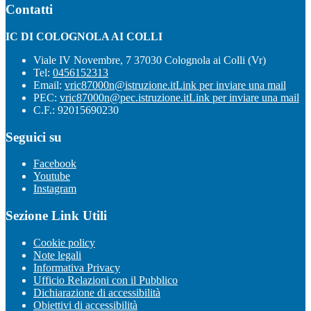
Contatti
IC DI COLOGNOLA AI COLLI
Viale IV Novembre, 7 37030 Colognola ai Colli (Vr)
Tel:
0456152313
Email:
vric87000n@istruzione.it
Link per inviare una mail
PEC:
vric87000n@pec.istruzione.it
Link per inviare una mail
C.F.: 92015690230
Seguici su
Facebook
Youtube
Instagram
Sezione Link Utili
Cookie policy
Note legali
Informativa Privacy
Ufficio Relazioni con il Pubblico
Dichiarazione di accessibilità
Obiettivi di accessibilità