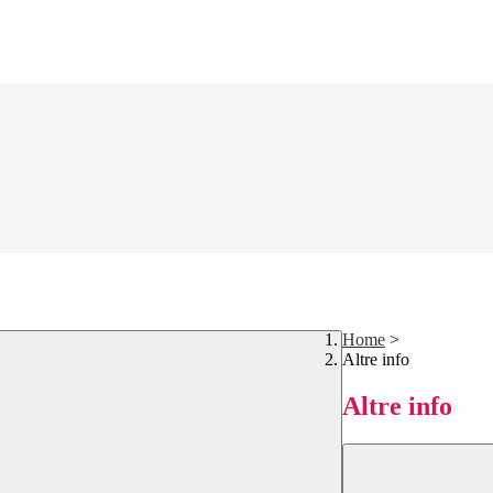
Home
>
Altre info
Altre info