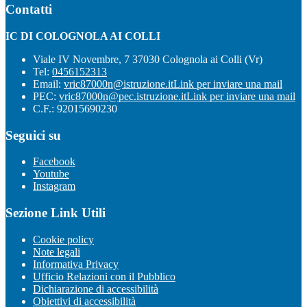
Contatti
IC DI COLOGNOLA AI COLLI
Viale IV Novembre, 7 37030 Colognola ai Colli (Vr)
Tel:
0456152313
Email:
vric87000n@istruzione.it
Link per inviare una mail
PEC:
vric87000n@pec.istruzione.it
Link per inviare una mail
C.F.: 92015690230
Seguici su
Facebook
Youtube
Instagram
Sezione Link Utili
Cookie policy
Note legali
Informativa Privacy
Ufficio Relazioni con il Pubblico
Dichiarazione di accessibilità
Obiettivi di accessibilità