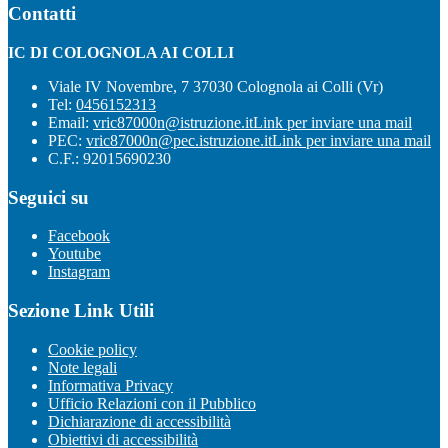
Contatti
IC DI COLOGNOLA AI COLLI
Viale IV Novembre, 7 37030 Colognola ai Colli (Vr)
Tel:
0456152313
Email:
vric87000n@istruzione.it
Link per inviare una mail
PEC:
vric87000n@pec.istruzione.it
Link per inviare una mail
C.F.: 92015690230
Seguici su
Facebook
Youtube
Instagram
Sezione Link Utili
Cookie policy
Note legali
Informativa Privacy
Ufficio Relazioni con il Pubblico
Dichiarazione di accessibilità
Obiettivi di accessibilità