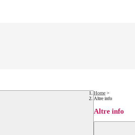
Home
>
Altre info
Altre info