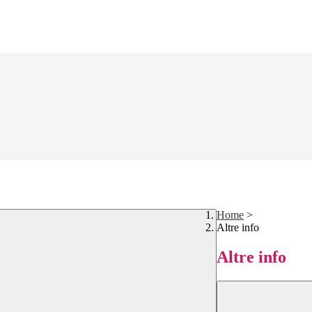
Home
>
Altre info
Altre info