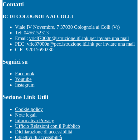
Contatti
IC DI COLOGNOLA AI COLLI
Viale IV Novembre, 7 37030 Colognola ai Colli (Vr)
Tel:
0456152313
Email:
vric87000n@istruzione.it
Link per inviare una mail
PEC:
vric87000n@pec.istruzione.it
Link per inviare una mail
C.F.: 92015690230
Seguici su
Facebook
Youtube
Instagram
Sezione Link Utili
Cookie policy
Note legali
Informativa Privacy
Ufficio Relazioni con il Pubblico
Dichiarazione di accessibilità
Obiettivi di accessibilità