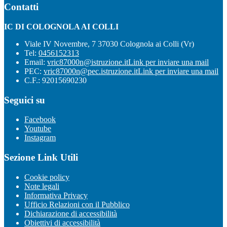
Contatti
IC DI COLOGNOLA AI COLLI
Viale IV Novembre, 7 37030 Colognola ai Colli (Vr)
Tel:
0456152313
Email:
vric87000n@istruzione.it
Link per inviare una mail
PEC:
vric87000n@pec.istruzione.it
Link per inviare una mail
C.F.: 92015690230
Seguici su
Facebook
Youtube
Instagram
Sezione Link Utili
Cookie policy
Note legali
Informativa Privacy
Ufficio Relazioni con il Pubblico
Dichiarazione di accessibilità
Obiettivi di accessibilità