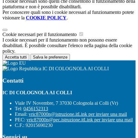
I cookie necessari sono quelli che consentono il funzionamento della
piattaforma e non è possibile disabilitarli.
Per conoscere quali sono i cookie necessari al funzionamento potete
visionare la
COOKIE POLICY
.
Cookie necessari per il funzionamento
I cookie necessari per il funzionamento non possono essere
disabilitati. È possibile consultare l'elenco nella pagina della cookie
policy.
Accetta tutti
Salva le preferenze
IC DI COLOGNOLA AI COLLI
Contatti
IC DI COLOGNOLA AI COLLI
Viale IV Novembre, 7 37030 Colognola ai Colli (Vr)
Tel:
0456152313
Email:
vric87000n@istruzione.it
Link per inviare una mail
PEC:
vric87000n@pec.istruzione.it
Link per inviare una mail
C.F.: 92015690230
Seguici su