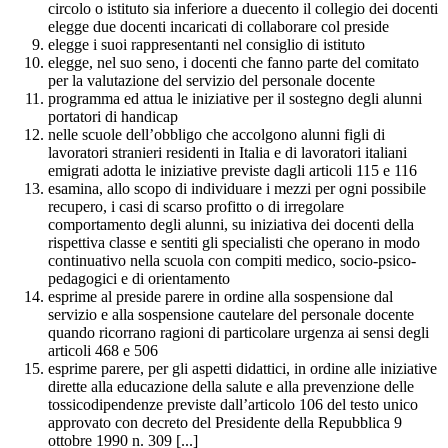
circolo o istituto sia inferiore a duecento il collegio dei docenti
elegge due docenti incaricati di collaborare col preside
elegge i suoi rappresentanti nel consiglio di istituto
elegge, nel suo seno, i docenti che fanno parte del comitato
per la valutazione del servizio del personale docente
programma ed attua le iniziative per il sostegno degli alunni
portatori di handicap
nelle scuole dell’obbligo che accolgono alunni figli di
lavoratori stranieri residenti in Italia e di lavoratori italiani
emigrati adotta le iniziative previste dagli articoli 115 e 116
esamina, allo scopo di individuare i mezzi per ogni possibile
recupero, i casi di scarso profitto o di irregolare
comportamento degli alunni, su iniziativa dei docenti della
rispettiva classe e sentiti gli specialisti che operano in modo
continuativo nella scuola con compiti medico, socio-psico-
pedagogici e di orientamento
esprime al preside parere in ordine alla sospensione dal
servizio e alla sospensione cautelare del personale docente
quando ricorrano ragioni di particolare urgenza ai sensi degli
articoli 468 e 506
esprime parere, per gli aspetti didattici, in ordine alle iniziative
dirette alla educazione della salute e alla prevenzione delle
tossicodipendenze previste dall’articolo 106 del testo unico
approvato con decreto del Presidente della Repubblica 9
ottobre 1990 n. 309 [...]