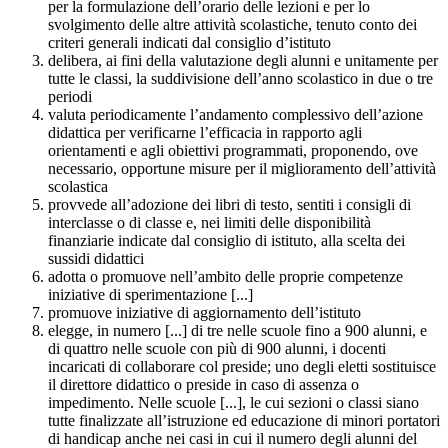
per la formulazione dell’orario delle lezioni e per lo
svolgimento delle altre attività scolastiche, tenuto conto dei
criteri generali indicati dal consiglio d’istituto
delibera, ai fini della valutazione degli alunni e unitamente per
tutte le classi, la suddivisione dell’anno scolastico in due o tre
periodi
valuta periodicamente l’andamento complessivo dell’azione
didattica per verificarne l’efficacia in rapporto agli
orientamenti e agli obiettivi programmati, proponendo, ove
necessario, opportune misure per il miglioramento dell’attività
scolastica
provvede all’adozione dei libri di testo, sentiti i consigli di
interclasse o di classe e, nei limiti delle disponibilità
finanziarie indicate dal consiglio di istituto, alla scelta dei
sussidi didattici
adotta o promuove nell’ambito delle proprie competenze
iniziative di sperimentazione [...]
promuove iniziative di aggiornamento dell’istituto
elegge, in numero [...] di tre nelle scuole fino a 900 alunni, e
di quattro nelle scuole con più di 900 alunni, i docenti
incaricati di collaborare col preside; uno degli eletti sostituisce
il direttore didattico o preside in caso di assenza o
impedimento. Nelle scuole [...], le cui sezioni o classi siano
tutte finalizzate all’istruzione ed educazione di minori portatori
di handicap anche nei casi in cui il numero degli alunni del