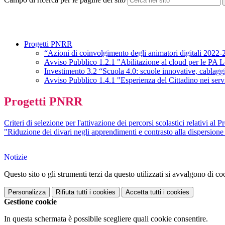
Progetti PNRR
“Azioni di coinvolgimento degli animatori digitali 2022
Avviso Pubblico 1.2.1 "Abilitazione al cloud per le PA 
Investimento 3.2 “Scuola 4.0: scuole innovative, cablagg
Avviso Pubblico 1.4.1 "Esperienza del Cittadino nei serv
Progetti PNRR
Criteri di selezione per l'attivazione dei percorsi scolastici relativi a
"Riduzione dei divari negli apprendimenti e contrasto alla dispersione
Notizie
Questo sito o gli strumenti terzi da questo utilizzati si avvalgono di coo
Personalizza
Rifiuta tutti
i cookies
Accetta tutti
i cookies
Gestione cookie
In questa schermata è possibile scegliere quali cookie consentire.