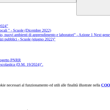
-2024”
Locali " - Scuole (Dicembre 2022)
io, nuovi ambienti di apprendimento e laboratori” - Azione 1 Next gene
izi pubblici - Scuole (giugno 2022)"
l Progetto PNRR
 scolastica (D.M. 19/2024)".
kie necessari al funzionamento ed utili alle finalità illustrate nella
COO