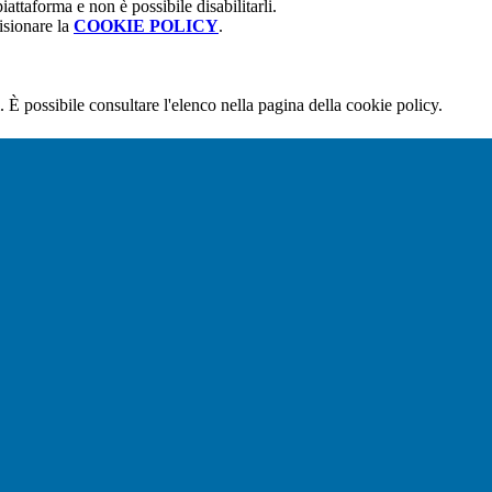
attaforma e non è possibile disabilitarli.
isionare la
COOKIE POLICY
.
 È possibile consultare l'elenco nella pagina della cookie policy.