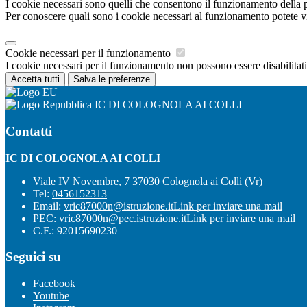
I cookie necessari sono quelli che consentono il funzionamento della pi
Per conoscere quali sono i cookie necessari al funzionamento potete v
Cookie necessari per il funzionamento
I cookie necessari per il funzionamento non possono essere disabilitati.
Accetta tutti
Salva le preferenze
IC DI COLOGNOLA AI COLLI
Contatti
IC DI COLOGNOLA AI COLLI
Viale IV Novembre, 7 37030 Colognola ai Colli (Vr)
Tel:
0456152313
Email:
vric87000n@istruzione.it
Link per inviare una mail
PEC:
vric87000n@pec.istruzione.it
Link per inviare una mail
C.F.: 92015690230
Seguici su
Facebook
Youtube