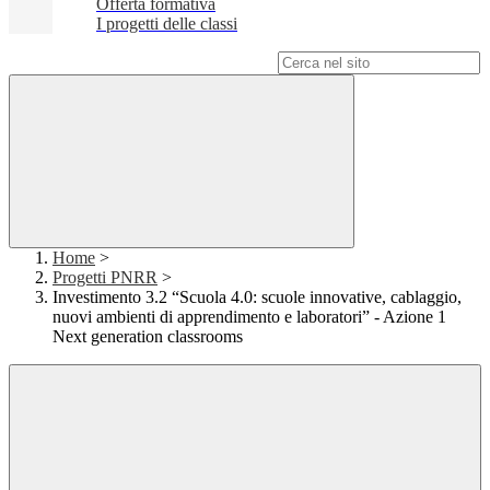
Offerta formativa
I progetti delle classi
Campo di ricerca per le pagine del sito
Home
>
Progetti PNRR
>
Investimento 3.2 “Scuola 4.0: scuole innovative, cablaggio,
nuovi ambienti di apprendimento e laboratori” - Azione 1
Next generation classrooms