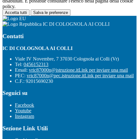
disabilitati. È possibile consultare l'elenco nella pagina della cookie
policy.
Accetta tutti
Salva le preferenze
IC DI COLOGNOLA AI COLLI
Contatti
IC DI COLOGNOLA AI COLLI
Viale IV Novembre, 7 37030 Colognola ai Colli (Vr)
Tel:
0456152313
Email:
vric87000n@istruzione.it
Link per inviare una mail
PEC:
vric87000n@pec.istruzione.it
Link per inviare una mail
C.F.: 92015690230
Seguici su
Facebook
Youtube
Instagram
Sezione Link Utili