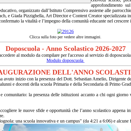
approfondimento sul
o educativo, organizzato dall’Istituto Comprensivo assieme alle parrocchi
, e Giada Pizzighella, Art Director e Content Creator specializzata in i
 confermato la vitalità e l’impegno della comunità educante nel crescere 
Clicca sulla foto per vedere altre immagini.
Doposcuola -
Anno Scolastico 2026-2027
te accedere al modulo da compilare per l'accesso al servizio di doposcuo
Modulo doposcuola
AUGURAZIONE DELL'ANNO SCOLAST
ha avuto inizio con la presenza del Dott. Sebastian Amelio, Dirigente de
 alunni e docenti della scuola Primaria e della Secondaria di Primo Grado
comunitario: la presenza delle istituzioni accanto a chi ogni giorno vi
ccogliere le nuove sfide e opportunità che l’anno scolastico appena iniz
re.
olognola: una scuola innovativa e un campus" (da 4:21 a 6:06) e alcune f