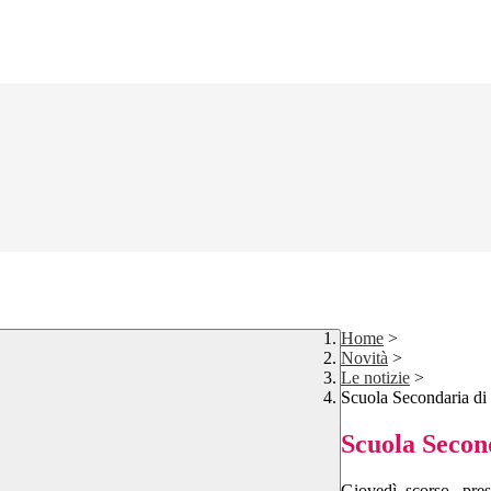
Home
>
Novità
>
Le notizie
>
Scuola Secondaria di
Scuola Secon
Giovedì scorso, pres