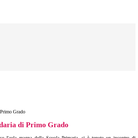
 Primo Grado
daria di Primo Grado
so l'aula magna della Scuola Primaria, si è tenuto un incontro di