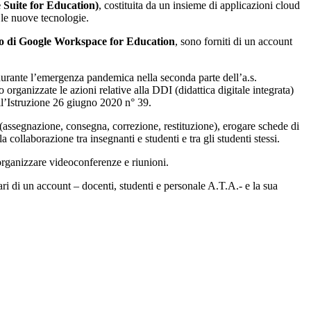
 Suite for Education)
, costituita da un insieme di applicazioni cloud
 le nuove tecnologie.
zo di Google Workspace for Education
, sono forniti di un account
a durante l’emergenza pandemica nella seconda parte dell’a.s.
ganizzate le azioni relative alla DDI (didattica digitale integrata)
ll’Istruzione 26 giugno 2020 n° 39.
o (assegnazione, consegna, correzione, restituzione), erogare schede di
a collaborazione tra insegnanti e studenti e tra gli studenti stessi.
organizzare videoconferenze e riunioni.
tolari di un account – docenti, studenti e personale A.T.A.- e la sua