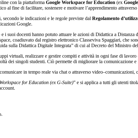
nline con la piattaforma
Google Workspace for Education
(ex
Google
co al fine di facilitare, sostenere e motivare l’apprendimento attraverso
ti, secondo le indicazioni e le regole previste dal
Regolamento d’utiliz
licazioni Google.
uto e i suoi docenti hanno potuto attuare le azioni di Didattica a Distanz
e, coadiuvato dal registro elettronico Classeviva Spaggiari, che sono or
a sulla Didattica Digitale Integrata” di cui al Decreto del Ministro de
i virtuali, realizzare e gestire compiti e attività in ogni fase di lavor
coltà dei singoli studenti. Ciò permette di migliorare la comunicazione e l
 comunicare in tempo reale via chat o attraverso video–comunicazioni, 
Workspace for Education (ex G-Suite)
” e si applica a tutti gli utenti ti
’account.
o.