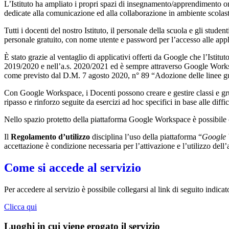
L’Istituto ha ampliato i propri spazi di insegnamento/apprendimento o
dedicate alla comunicazione ed alla collaborazione in ambiente scolasti
Tutti i docenti del nostro Istituto, il personale della scuola e gli studen
personale gratuito, con nome utente e password per l’accesso alle app
È stato grazie al ventaglio di applicativi offerti da Google che l’Istit
2019/2020 e nell’a.s. 2020/2021 ed è sempre attraverso Google Workspac
come previsto dal D.M. 7 agosto 2020, n° 89 “Adozione delle linee guid
Con Google Workspace, i Docenti possono creare e gestire classi e grupp
ripasso e rinforzo seguite da esercizi ad hoc specifici in base alle diffi
Nello spazio protetto della piattaforma Google Workspace è possibile
Il
Regolamento d’utilizzo
disciplina l’uso della piattaforma “
Google 
accettazione è condizione necessaria per l’attivazione e l’utilizzo dell
Come si accede al servizio
Per accedere al servizio è possibile collegarsi al link di seguito indicat
Clicca qui
Luoghi in cui viene erogato il servizio