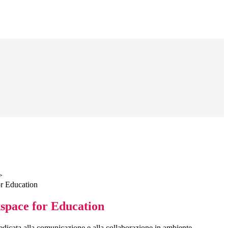
>
r Education
pace for Education
dicata alla comunicazione e alla collaborazione in ambiente