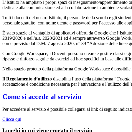
L’Istituto ha ampliato i propri spazi di insegnamento/apprendimento o
dedicate alla comunicazione ed alla collaborazione in ambiente scolasti
Tutti i docenti del nostro Istituto, il personale della scuola e gli studen
personale gratuito, con nome utente e password per l’accesso alle app
È stato grazie al ventaglio di applicativi offerti da Google che l’Istit
2019/2020 e nell’a.s. 2020/2021 ed è sempre attraverso Google Workspac
come previsto dal D.M. 7 agosto 2020, n° 89 “Adozione delle linee guid
Con Google Workspace, i Docenti possono creare e gestire classi e grupp
ripasso e rinforzo seguite da esercizi ad hoc specifici in base alle diffi
Nello spazio protetto della piattaforma Google Workspace è possibile
Il
Regolamento d’utilizzo
disciplina l’uso della piattaforma “
Google 
accettazione è condizione necessaria per l’attivazione e l’utilizzo dell
Come si accede al servizio
Per accedere al servizio è possibile collegarsi al link di seguito indicat
Clicca qui
Luoghi in cui viene erogato il servizio