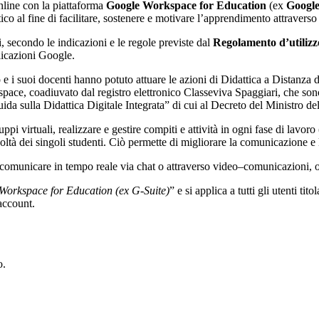
nline con la piattaforma
Google Workspace for Education
(ex
Google
co al fine di facilitare, sostenere e motivare l’apprendimento attraverso
ti, secondo le indicazioni e le regole previste dal
Regolamento d’utiliz
licazioni Google.
uto e i suoi docenti hanno potuto attuare le azioni di Didattica a Distanz
e, coadiuvato dal registro elettronico Classeviva Spaggiari, che sono or
a sulla Didattica Digitale Integrata” di cui al Decreto del Ministro de
i virtuali, realizzare e gestire compiti e attività in ogni fase di lavor
coltà dei singoli studenti. Ciò permette di migliorare la comunicazione e l
 comunicare in tempo reale via chat o attraverso video–comunicazioni, 
Workspace for Education (ex G-Suite)
” e si applica a tutti gli utenti ti
’account.
o.