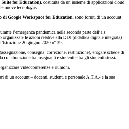
 Suite for Education)
, costituita da un insieme di applicazioni cloud
 le nuove tecnologie.
zo di Google Workspace for Education
, sono forniti di un account
a durante l’emergenza pandemica nella seconda parte dell’a.s.
ganizzate le azioni relative alla DDI (didattica digitale integrata)
ll’Istruzione 26 giugno 2020 n° 39.
o (assegnazione, consegna, correzione, restituzione), erogare schede di
a collaborazione tra insegnanti e studenti e tra gli studenti stessi.
organizzare videoconferenze e riunioni.
tolari di un account – docenti, studenti e personale A.T.A.- e la sua