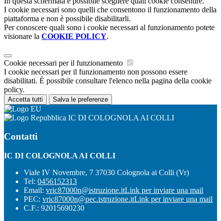
In questa schermata è possibile scegliere quali cookie consentire.
I cookie necessari sono quelli che consentono il funzionamento della
piattaforma e non è possibile disabilitarli.
Per conoscere quali sono i cookie necessari al funzionamento potete
visionare la
COOKIE POLICY
.
Cookie necessari per il funzionamento
I cookie necessari per il funzionamento non possono essere
disabilitati. È possibile consultare l'elenco nella pagina della cookie
policy.
Accetta tutti
Salva le preferenze
IC DI COLOGNOLA AI COLLI
Contatti
IC DI COLOGNOLA AI COLLI
Viale IV Novembre, 7 37030 Colognola ai Colli (Vr)
Tel:
0456152313
Email:
vric87000n@istruzione.it
Link per inviare una mail
PEC:
vric87000n@pec.istruzione.it
Link per inviare una mail
C.F.: 92015690230