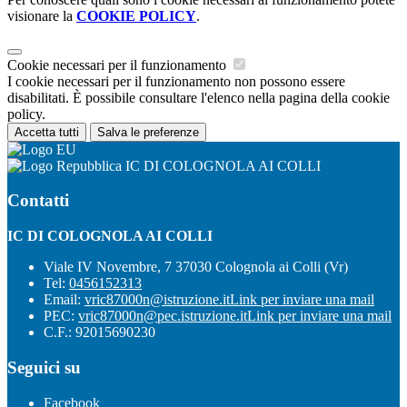
visionare la
COOKIE POLICY
.
Cookie necessari per il funzionamento
I cookie necessari per il funzionamento non possono essere
disabilitati. È possibile consultare l'elenco nella pagina della cookie
policy.
Accetta tutti
Salva le preferenze
IC DI COLOGNOLA AI COLLI
Contatti
IC DI COLOGNOLA AI COLLI
Viale IV Novembre, 7 37030 Colognola ai Colli (Vr)
Tel:
0456152313
Email:
vric87000n@istruzione.it
Link per inviare una mail
PEC:
vric87000n@pec.istruzione.it
Link per inviare una mail
C.F.: 92015690230
Seguici su
Facebook