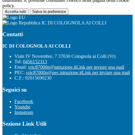
disabilitati. È possibile consultare l'elenco nella pagina della cookie
policy.
Accetta tutti
Salva le preferenze
IC DI COLOGNOLA AI COLLI
Contatti
IC DI COLOGNOLA AI COLLI
Viale IV Novembre, 7 37030 Colognola ai Colli (Vr)
Tel:
0456152313
Email:
vric87000n@istruzione.it
Link per inviare una mail
PEC:
vric87000n@pec.istruzione.it
Link per inviare una mail
C.F.: 92015690230
Seguici su
Facebook
Youtube
Instagram
Sezione Link Utili