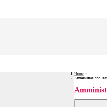
Home
>
Amministrazione Tra
Amministr