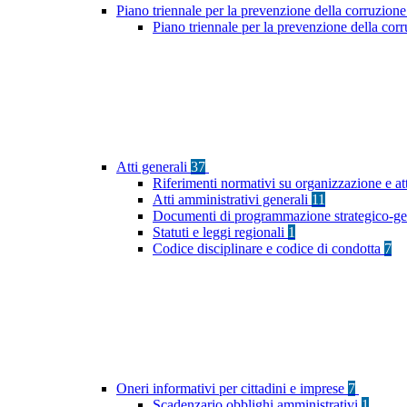
Piano triennale per la prevenzione della corruzione
Piano triennale per la prevenzione della cor
Atti generali
37
Riferimenti normativi su organizzazione e at
Atti amministrativi generali
11
Documenti di programmazione strategico-ge
Statuti e leggi regionali
1
Codice disciplinare e codice di condotta
7
Oneri informativi per cittadini e imprese
7
Scadenzario obblighi amministrativi
1