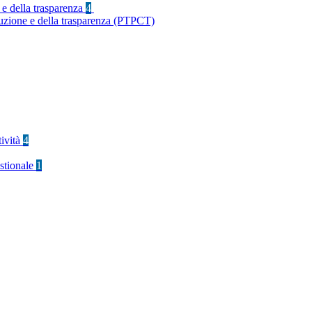
 e della trasparenza
4
ruzione e della trasparenza (PTPCT)
tività
4
stionale
1