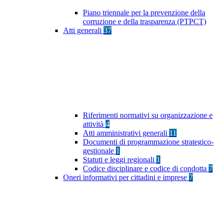
Piano triennale per la prevenzione della
corruzione e della trasparenza (PTPCT)
Atti generali
37
Riferimenti normativi su organizzazione e
attività
4
Atti amministrativi generali
11
Documenti di programmazione strategico-
gestionale
1
Statuti e leggi regionali
1
Codice disciplinare e codice di condotta
7
Oneri informativi per cittadini e imprese
7