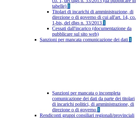
co. 1, del dlgs n. 33/2013 (da pubblicare in
tabelle)
1
Titolari di incarichi di amministrazione, di
direzione o di governo di cui all'art. 14, co.
1-bis, del dlgs n. 33/2013
1
Cessati dall'incarico (documentazione da
pubblicare sul sito web)
Sanzioni per mancata comunicazione dei dati
1
Sanzioni per mancata o incompleta
comunicazione dei dati da parte dei titolari
di incarichi politici, di amministrazione, di
direzione o di governo
1
Rendiconti gruppi consiliari regionali/provinciali