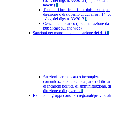
co. 1, del dlgs n. 33/2013 (da pubblicare in
tabelle)
1
Titolari di incarichi di amministrazione, di
direzione o di governo di cui all'art. 14, co.
1-bis, del dlgs n. 33/2013
1
Cessati dall'incarico (documentazione da
pubblicare sul sito web)
Sanzioni per mancata comunicazione dei dati
1
Sanzioni per mancata o incompleta
comunicazione dei dati da parte dei titolari
di incarichi politici, di amministrazione, di
direzione o di governo
1
Rendiconti gruppi consiliari regionali/provinciali