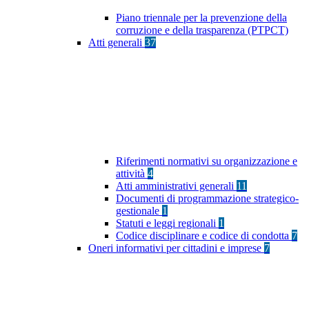
Piano triennale per la prevenzione della
corruzione e della trasparenza (PTPCT)
Atti generali
37
Riferimenti normativi su organizzazione e
attività
4
Atti amministrativi generali
11
Documenti di programmazione strategico-
gestionale
1
Statuti e leggi regionali
1
Codice disciplinare e codice di condotta
7
Oneri informativi per cittadini e imprese
7