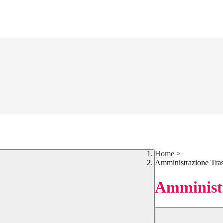
Home
>
Amministrazione Tra
Amministr