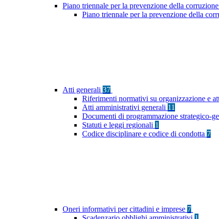
Piano triennale per la prevenzione della corruzione
Piano triennale per la prevenzione della cor
Atti generali
37
Riferimenti normativi su organizzazione e at
Atti amministrativi generali
11
Documenti di programmazione strategico-ge
Statuti e leggi regionali
1
Codice disciplinare e codice di condotta
7
Oneri informativi per cittadini e imprese
7
Scadenzario obblighi amministrativi
1