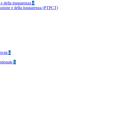
 e della trasparenza
4
ruzione e della trasparenza (PTPCT)
tività
4
stionale
1