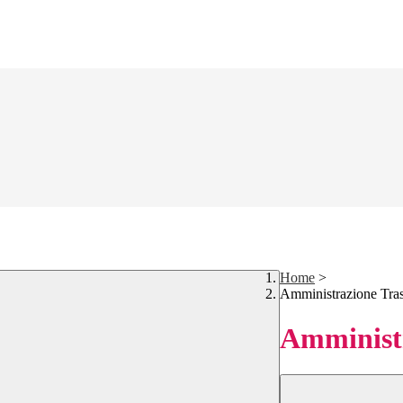
Home
>
Amministrazione Tra
Amministr