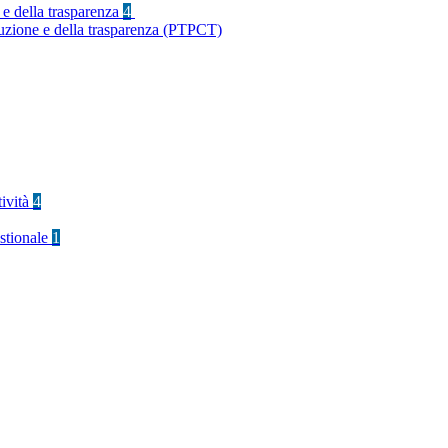
 e della trasparenza
4
ruzione e della trasparenza (PTPCT)
tività
4
stionale
1