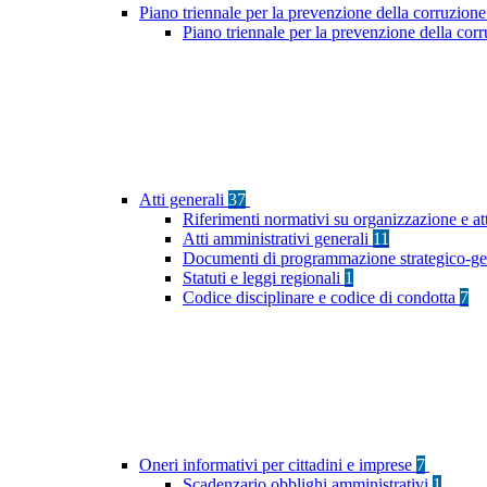
Piano triennale per la prevenzione della corruzione
Piano triennale per la prevenzione della cor
Atti generali
37
Riferimenti normativi su organizzazione e at
Atti amministrativi generali
11
Documenti di programmazione strategico-ge
Statuti e leggi regionali
1
Codice disciplinare e codice di condotta
7
Oneri informativi per cittadini e imprese
7
Scadenzario obblighi amministrativi
1