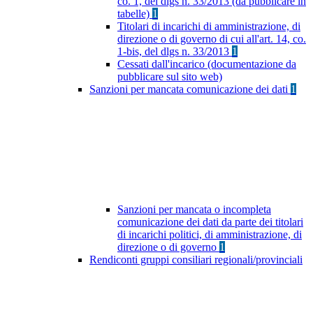
co. 1, del dlgs n. 33/2013 (da pubblicare in
tabelle)
1
Titolari di incarichi di amministrazione, di
direzione o di governo di cui all'art. 14, co.
1-bis, del dlgs n. 33/2013
1
Cessati dall'incarico (documentazione da
pubblicare sul sito web)
Sanzioni per mancata comunicazione dei dati
1
Sanzioni per mancata o incompleta
comunicazione dei dati da parte dei titolari
di incarichi politici, di amministrazione, di
direzione o di governo
1
Rendiconti gruppi consiliari regionali/provinciali