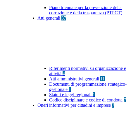
Piano triennale per la prevenzione della
corruzione e della trasparenza (PTPCT)
Atti generali
37
Riferimenti normativi su organizzazione e
attività
4
Atti amministrativi generali
11
Documenti di programmazione strategico-
gestionale
1
Statuti e leggi regionali
1
Codice disciplinare e codice di condotta
7
Oneri informativi per cittadini e imprese
7