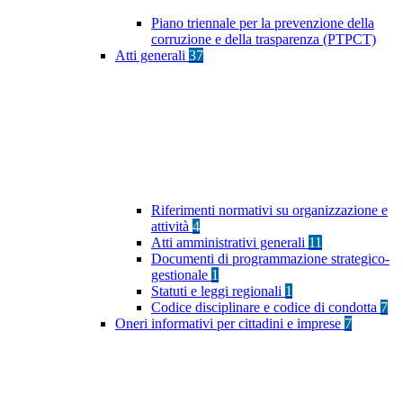
Piano triennale per la prevenzione della
corruzione e della trasparenza (PTPCT)
Atti generali
37
Riferimenti normativi su organizzazione e
attività
4
Atti amministrativi generali
11
Documenti di programmazione strategico-
gestionale
1
Statuti e leggi regionali
1
Codice disciplinare e codice di condotta
7
Oneri informativi per cittadini e imprese
7