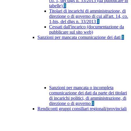
co. 1, del dlgs n. 33/2013 (da pubblicare in
tabelle)
1
Titolari di incarichi di amministrazione, di
direzione o di governo di cui all'art. 14, co.
1-bis, del dlgs n. 33/2013
1
Cessati dall'incarico (documentazione da
pubblicare sul sito web)
Sanzioni per mancata comunicazione dei dati
1
Sanzioni per mancata o incompleta
comunicazione dei dati da parte dei titolari
di incarichi politici, di amministrazione, di
direzione o di governo
1
Rendiconti gruppi consiliari regionali/provinciali