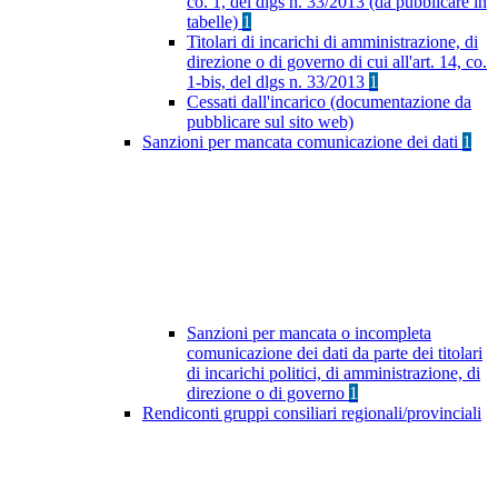
co. 1, del dlgs n. 33/2013 (da pubblicare in
tabelle)
1
Titolari di incarichi di amministrazione, di
direzione o di governo di cui all'art. 14, co.
1-bis, del dlgs n. 33/2013
1
Cessati dall'incarico (documentazione da
pubblicare sul sito web)
Sanzioni per mancata comunicazione dei dati
1
Sanzioni per mancata o incompleta
comunicazione dei dati da parte dei titolari
di incarichi politici, di amministrazione, di
direzione o di governo
1
Rendiconti gruppi consiliari regionali/provinciali