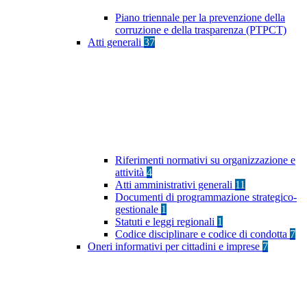
Piano triennale per la prevenzione della
corruzione e della trasparenza (PTPCT)
Atti generali
37
Riferimenti normativi su organizzazione e
attività
4
Atti amministrativi generali
11
Documenti di programmazione strategico-
gestionale
1
Statuti e leggi regionali
1
Codice disciplinare e codice di condotta
7
Oneri informativi per cittadini e imprese
7