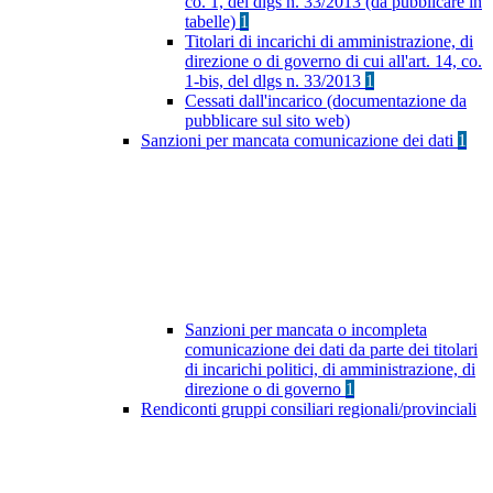
co. 1, del dlgs n. 33/2013 (da pubblicare in
tabelle)
1
Titolari di incarichi di amministrazione, di
direzione o di governo di cui all'art. 14, co.
1-bis, del dlgs n. 33/2013
1
Cessati dall'incarico (documentazione da
pubblicare sul sito web)
Sanzioni per mancata comunicazione dei dati
1
Sanzioni per mancata o incompleta
comunicazione dei dati da parte dei titolari
di incarichi politici, di amministrazione, di
direzione o di governo
1
Rendiconti gruppi consiliari regionali/provinciali