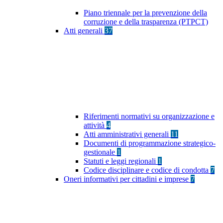
Piano triennale per la prevenzione della
corruzione e della trasparenza (PTPCT)
Atti generali
37
Riferimenti normativi su organizzazione e
attività
4
Atti amministrativi generali
11
Documenti di programmazione strategico-
gestionale
1
Statuti e leggi regionali
1
Codice disciplinare e codice di condotta
7
Oneri informativi per cittadini e imprese
7