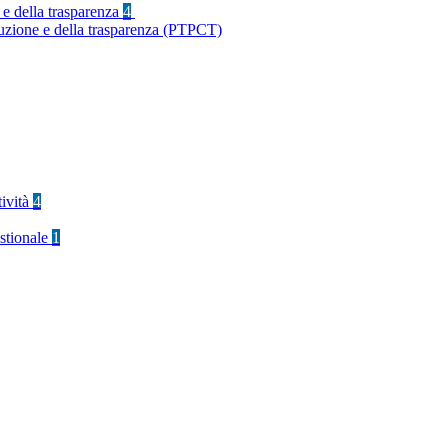
 e della trasparenza
4
ruzione e della trasparenza (PTPCT)
tività
4
stionale
1