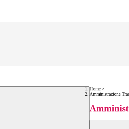
Home
>
Amministrazione Tra
Amministr