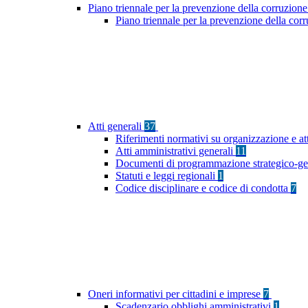
Piano triennale per la prevenzione della corruzione
Piano triennale per la prevenzione della cor
Atti generali
37
Riferimenti normativi su organizzazione e at
Atti amministrativi generali
11
Documenti di programmazione strategico-ge
Statuti e leggi regionali
1
Codice disciplinare e codice di condotta
7
Oneri informativi per cittadini e imprese
7
Scadenzario obblighi amministrativi
1