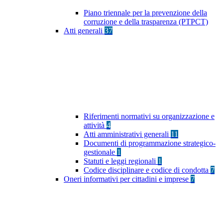
Piano triennale per la prevenzione della
corruzione e della trasparenza (PTPCT)
Atti generali
37
Riferimenti normativi su organizzazione e
attività
4
Atti amministrativi generali
11
Documenti di programmazione strategico-
gestionale
1
Statuti e leggi regionali
1
Codice disciplinare e codice di condotta
7
Oneri informativi per cittadini e imprese
7