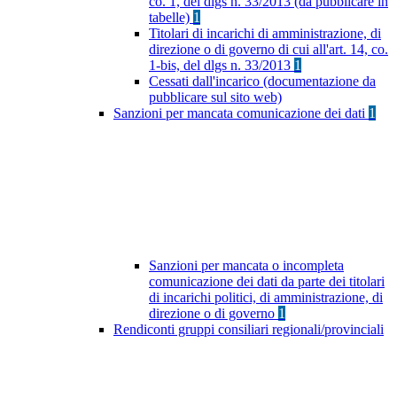
co. 1, del dlgs n. 33/2013 (da pubblicare in
tabelle)
1
Titolari di incarichi di amministrazione, di
direzione o di governo di cui all'art. 14, co.
1-bis, del dlgs n. 33/2013
1
Cessati dall'incarico (documentazione da
pubblicare sul sito web)
Sanzioni per mancata comunicazione dei dati
1
Sanzioni per mancata o incompleta
comunicazione dei dati da parte dei titolari
di incarichi politici, di amministrazione, di
direzione o di governo
1
Rendiconti gruppi consiliari regionali/provinciali