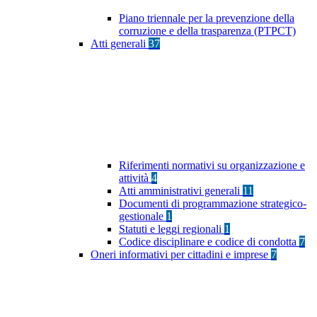
Piano triennale per la prevenzione della
corruzione e della trasparenza (PTPCT)
Atti generali
37
Riferimenti normativi su organizzazione e
attività
4
Atti amministrativi generali
11
Documenti di programmazione strategico-
gestionale
1
Statuti e leggi regionali
1
Codice disciplinare e codice di condotta
7
Oneri informativi per cittadini e imprese
7