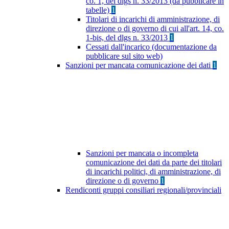
co. 1, del dlgs n. 33/2013 (da pubblicare in
tabelle)
1
Titolari di incarichi di amministrazione, di
direzione o di governo di cui all'art. 14, co.
1-bis, del dlgs n. 33/2013
1
Cessati dall'incarico (documentazione da
pubblicare sul sito web)
Sanzioni per mancata comunicazione dei dati
1
Sanzioni per mancata o incompleta
comunicazione dei dati da parte dei titolari
di incarichi politici, di amministrazione, di
direzione o di governo
1
Rendiconti gruppi consiliari regionali/provinciali