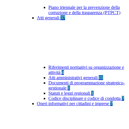
Piano triennale per la prevenzione della
corruzione e della trasparenza (PTPCT)
Atti generali
37
Riferimenti normativi su organizzazione e
attività
4
Atti amministrativi generali
11
Documenti di programmazione strategico-
gestionale
1
Statuti e leggi regionali
1
Codice disciplinare e codice di condotta
7
Oneri informativi per cittadini e imprese
7