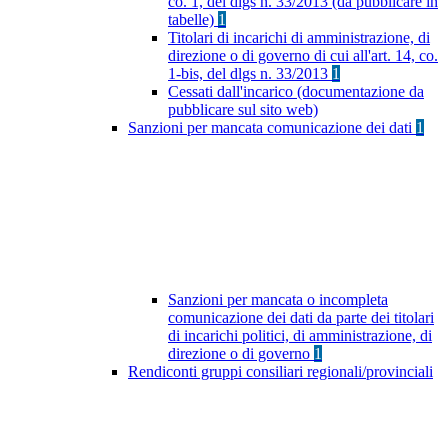
co. 1, del dlgs n. 33/2013 (da pubblicare in
tabelle)
1
Titolari di incarichi di amministrazione, di
direzione o di governo di cui all'art. 14, co.
1-bis, del dlgs n. 33/2013
1
Cessati dall'incarico (documentazione da
pubblicare sul sito web)
Sanzioni per mancata comunicazione dei dati
1
Sanzioni per mancata o incompleta
comunicazione dei dati da parte dei titolari
di incarichi politici, di amministrazione, di
direzione o di governo
1
Rendiconti gruppi consiliari regionali/provinciali