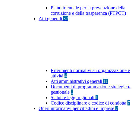
Piano triennale per la prevenzione della
corruzione e della trasparenza (PTPCT)
Atti generali
37
Riferimenti normativi su organizzazione e
attività
4
Atti amministrativi generali
11
Documenti di programmazione strategico-
gestionale
1
Statuti e leggi regionali
1
Codice disciplinare e codice di condotta
7
Oneri informativi per cittadini e imprese
7