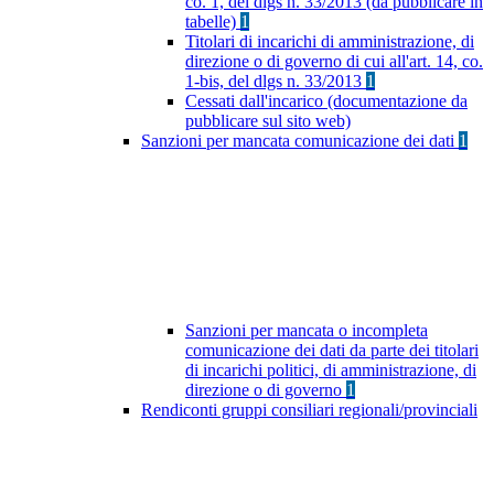
co. 1, del dlgs n. 33/2013 (da pubblicare in
tabelle)
1
Titolari di incarichi di amministrazione, di
direzione o di governo di cui all'art. 14, co.
1-bis, del dlgs n. 33/2013
1
Cessati dall'incarico (documentazione da
pubblicare sul sito web)
Sanzioni per mancata comunicazione dei dati
1
Sanzioni per mancata o incompleta
comunicazione dei dati da parte dei titolari
di incarichi politici, di amministrazione, di
direzione o di governo
1
Rendiconti gruppi consiliari regionali/provinciali