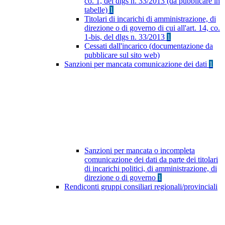
co. 1, del dlgs n. 33/2013 (da pubblicare in
tabelle)
1
Titolari di incarichi di amministrazione, di
direzione o di governo di cui all'art. 14, co.
1-bis, del dlgs n. 33/2013
1
Cessati dall'incarico (documentazione da
pubblicare sul sito web)
Sanzioni per mancata comunicazione dei dati
1
Sanzioni per mancata o incompleta
comunicazione dei dati da parte dei titolari
di incarichi politici, di amministrazione, di
direzione o di governo
1
Rendiconti gruppi consiliari regionali/provinciali