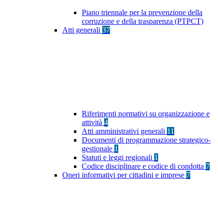
Piano triennale per la prevenzione della
corruzione e della trasparenza (PTPCT)
Atti generali
37
Riferimenti normativi su organizzazione e
attività
4
Atti amministrativi generali
11
Documenti di programmazione strategico-
gestionale
1
Statuti e leggi regionali
1
Codice disciplinare e codice di condotta
7
Oneri informativi per cittadini e imprese
7