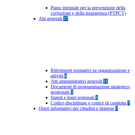
Piano triennale per la prevenzione della
corruzione e della trasparenza (PTPCT)
Atti generali
37
Riferimenti normativi su organizzazione e
attività
4
Atti amministrativi generali
11
Documenti di programmazione strategico-
gestionale
1
Statuti e leggi regionali
1
Codice disciplinare e codice di condotta
7
Oneri informativi per cittadini e imprese
7