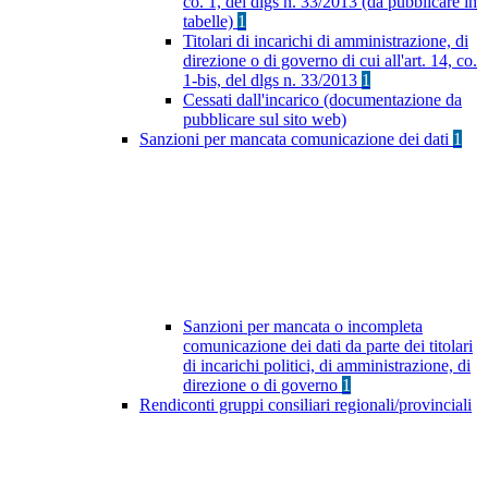
co. 1, del dlgs n. 33/2013 (da pubblicare in
tabelle)
1
Titolari di incarichi di amministrazione, di
direzione o di governo di cui all'art. 14, co.
1-bis, del dlgs n. 33/2013
1
Cessati dall'incarico (documentazione da
pubblicare sul sito web)
Sanzioni per mancata comunicazione dei dati
1
Sanzioni per mancata o incompleta
comunicazione dei dati da parte dei titolari
di incarichi politici, di amministrazione, di
direzione o di governo
1
Rendiconti gruppi consiliari regionali/provinciali