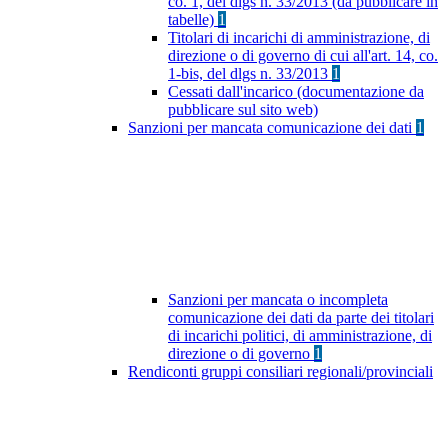
co. 1, del dlgs n. 33/2013 (da pubblicare in
tabelle)
1
Titolari di incarichi di amministrazione, di
direzione o di governo di cui all'art. 14, co.
1-bis, del dlgs n. 33/2013
1
Cessati dall'incarico (documentazione da
pubblicare sul sito web)
Sanzioni per mancata comunicazione dei dati
1
Sanzioni per mancata o incompleta
comunicazione dei dati da parte dei titolari
di incarichi politici, di amministrazione, di
direzione o di governo
1
Rendiconti gruppi consiliari regionali/provinciali