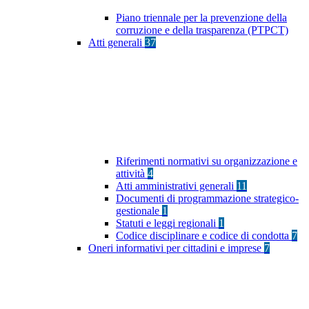
Piano triennale per la prevenzione della
corruzione e della trasparenza (PTPCT)
Atti generali
37
Riferimenti normativi su organizzazione e
attività
4
Atti amministrativi generali
11
Documenti di programmazione strategico-
gestionale
1
Statuti e leggi regionali
1
Codice disciplinare e codice di condotta
7
Oneri informativi per cittadini e imprese
7